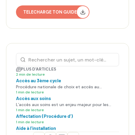
TELECHARGE TON GUIDE
PLUS D'ARTICLES
2 min de lecture
Accès au 3ème cycle
Procédure nationale de choix et accès au
troisième cycle.
1 min de lecture
Accès aux soins
L’accès aux soins est un enjeu majeur pour les
patients, mais aussi pour les internes, qui sont en
1 min de lecture
Affectation (Procédure d')
première ligne face aux difficultés du système de
santé.
1 min de lecture
Aide à l'installation