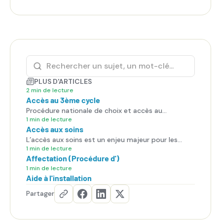
PLUS D'ARTICLES
2 min de lecture
Accès au 3ème cycle
Procédure nationale de choix et accès au
troisième cycle.
1 min de lecture
Accès aux soins
L’accès aux soins est un enjeu majeur pour les
patients, mais aussi pour les internes, qui sont en
1 min de lecture
Affectation (Procédure d')
première ligne face aux difficultés du système de
santé.
1 min de lecture
Aide à l'installation
Partager