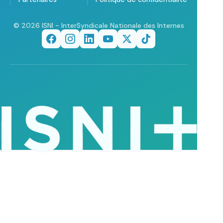
© 2026 ISNI - InterSyndicale Nationale des Internes