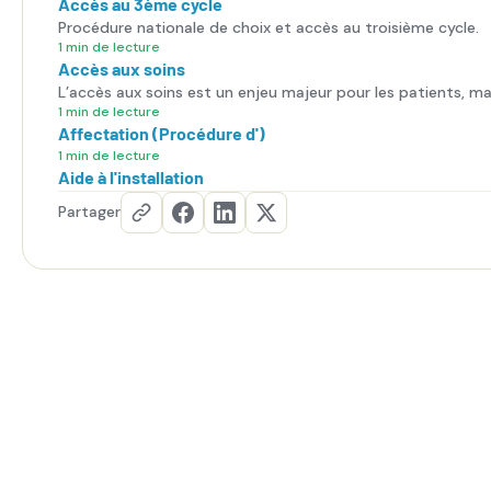
Accès au 3ème cycle
Procédure nationale de choix et accès au troisième cycle.
1 min de lecture
Accès aux soins
L’accès aux soins est un enjeu majeur pour les patients, ma
aussi pour les internes, qui sont en première ligne face aux
1 min de lecture
Affectation (Procédure d')
difficultés du système de santé.
1 min de lecture
Aide à l'installation
Partager