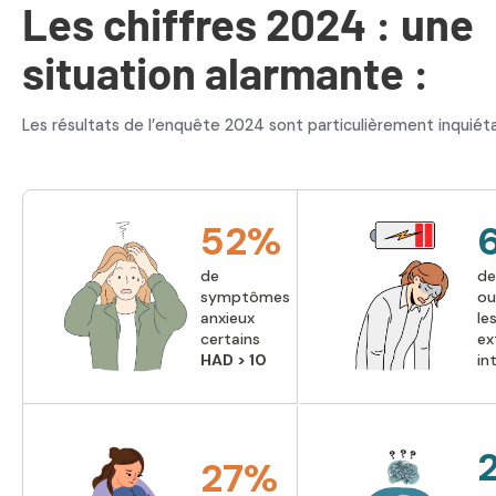
Les chiffres 2024 : une
situation alarmante :
Les résultats de l’enquête 2024 sont particulièrement inquiéta
52
%
de
de
symptômes
ou
anxieux
le
certains
ex
HAD > 10
in
2
27
%