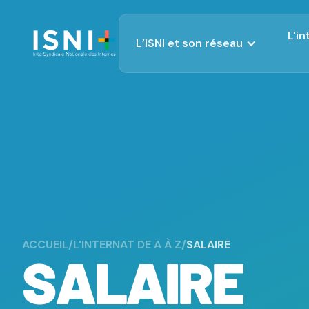
L'i
L’ISNI et son réseau
Qui sommes-nous ?
Fonctionnement de l'ISNI
Réseau ISNI
Nous contacter
ACCUEIL
/
L'INTERNAT DE A À Z
/
SALAIRE
SALAIRE