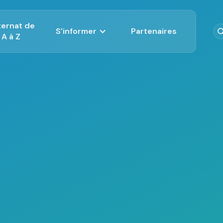
nternat de
S'informer
Partenaires
A à Z
Post Internat
Actualité
Aides à l'installati
Futur interne
Installation
Magazine de l'ISNI
Changement de spé
Nos positions
post-internat
Docteur Junior