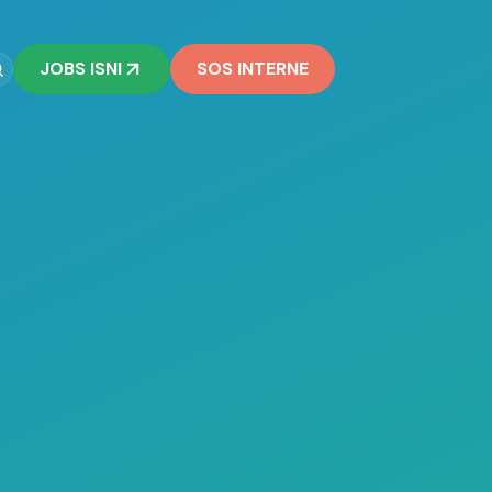
JOBS ISNI
SOS INTERNE
on
cialité