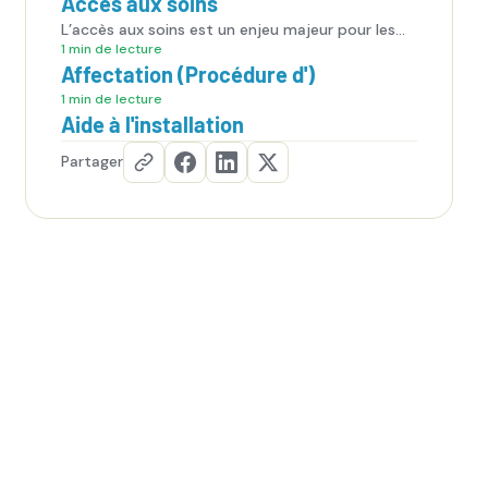
Accès aux soins
L’accès aux soins est un enjeu majeur pour les
patients, mais aussi pour les internes, qui sont
1 min de lecture
en première ligne face aux difficultés du système
Affectation (Procédure d')
de santé.
1 min de lecture
Aide à l'installation
Partager