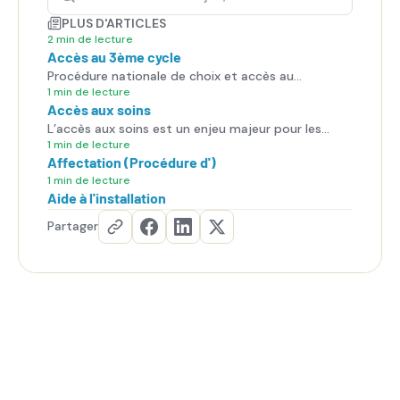
PLUS D'ARTICLES
2 min de lecture
Accès au 3ème cycle
Procédure nationale de choix et accès au
troisième cycle.
1 min de lecture
Accès aux soins
L’accès aux soins est un enjeu majeur pour les
patients, mais aussi pour les internes, qui sont en
1 min de lecture
Affectation (Procédure d')
première ligne face aux difficultés du système de
santé.
1 min de lecture
Aide à l'installation
Partager