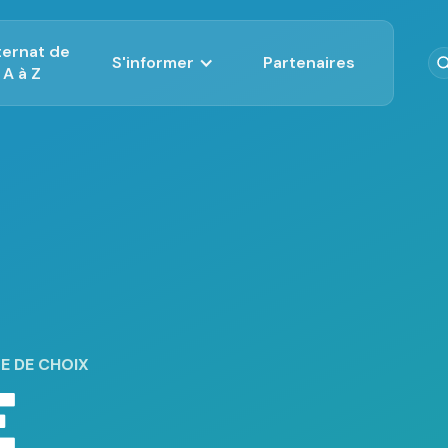
nternat de
S'informer
Partenaires
A à Z
Post Internat
Actualité
Aides à l'installati
Futur interne
Installation
Magazine de l'ISNI
Changement de spé
Nos positions
post-internat
Docteur Junior
E DE CHOIX
E