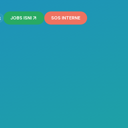
JOBS ISNI
SOS INTERNE
on
cialité