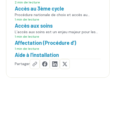
2 min de lecture
Accès au 3ème cycle
Procédure nationale de choix et accès au
troisième cycle.
1 min de lecture
Accès aux soins
L’accès aux soins est un enjeu majeur pour les
patients, mais aussi pour les internes, qui sont
1 min de lecture
en première ligne face aux difficultés du système
Affectation (Procédure d')
de santé.
1 min de lecture
Aide à l'installation
Partager