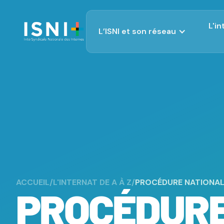
L'i
L’ISNI et son réseau
Qui sommes-nous ?
Fonctionnement de l'ISNI
Réseau ISNI
Nous contacter
ACCUEIL
/
L'INTERNAT DE A À Z
/
PROCÉDURE NATIONAL
PROCÉDUR