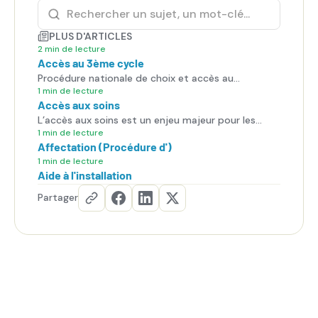
PLUS D'ARTICLES
2 min de lecture
Accès au 3ème cycle
Procédure nationale de choix et accès au
troisième cycle.
1 min de lecture
Accès aux soins
L’accès aux soins est un enjeu majeur pour les
patients, mais aussi pour les internes, qui sont en
1 min de lecture
Affectation (Procédure d')
première ligne face aux difficultés du système de
santé.
1 min de lecture
Aide à l'installation
Partager