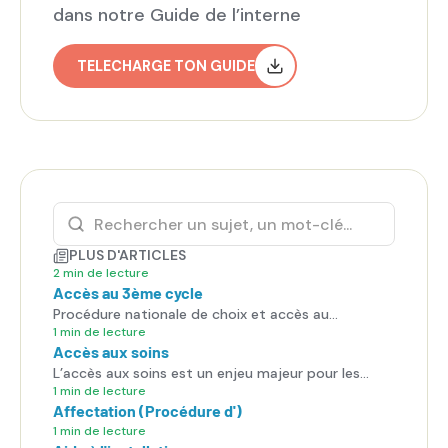
dans notre Guide de l’interne
TELECHARGE TON GUIDE
PLUS D'ARTICLES
2 min de lecture
Accès au 3ème cycle
Procédure nationale de choix et accès au
troisième cycle.
1 min de lecture
Accès aux soins
L’accès aux soins est un enjeu majeur pour les
patients, mais aussi pour les internes, qui sont en
1 min de lecture
Affectation (Procédure d')
première ligne face aux difficultés du système de
santé.
1 min de lecture